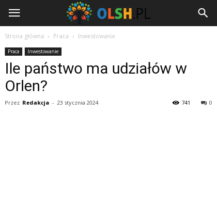
Olsh.pl
Strona główna
Praca
Inwestowanie
Praca
Inwestowanie
Ile państwo ma udziałów w
Orlen?
Przez
Redakcja
-
23 stycznia 2024
741
0