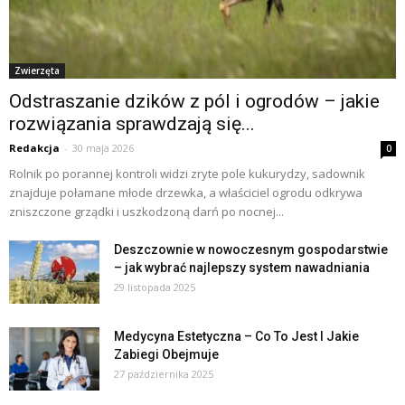
Zwierzęta
Odstraszanie dzików z pól i ogrodów – jakie
rozwiązania sprawdzają się...
Redakcja
-
30 maja 2026
0
Rolnik po porannej kontroli widzi zryte pole kukurydzy, sadownik
znajduje połamane młode drzewka, a właściciel ogrodu odkrywa
zniszczone grządki i uszkodzoną darń po nocnej...
Deszczownie w nowoczesnym gospodarstwie
– jak wybrać najlepszy system nawadniania
29 listopada 2025
Medycyna Estetyczna – Co To Jest I Jakie
Zabiegi Obejmuje
27 października 2025