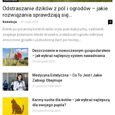
Odstraszanie dzików z pól i ogrodów – jakie
rozwiązania sprawdzają się...
Redakcja
-
30 maja 2026
0
Rolnik po porannej kontroli widzi zryte pole kukurydzy, sadownik
znajduje połamane młode drzewka, a właściciel ogrodu odkrywa
zniszczone grządki i uszkodzoną darń po nocnej...
Deszczownie w nowoczesnym gospodarstwie
– jak wybrać najlepszy system nawadniania
29 listopada 2025
Medycyna Estetyczna – Co To Jest I Jakie
Zabiegi Obejmuje
27 października 2025
Karmy suche dla kotów – jak wybrać najlepszą
dla swojego pupila?
26 października 2025