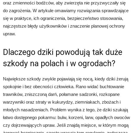
oraz zmienności bodźców, aby zwierzęta nie przyzwyczaiły się
do zagrożenia. W artykule omawiamy rozwiązania sprawdzające
się w praktyce, ich ograniczenia, bezpieczeństwo stosowania,
najczęstsze błędy użytkowników i znaczenie planowej ochrony
upraw.
Dlaczego dziki powodują tak duże
szkody na polach i w ogrodach?
Największe szkody zwykle pojawiają się nocą, kiedy dziki żerują
spokojnie i bez obecności człowieka. Rano widać buchtowanie
trawników, zniszczoną darń, połamane sadzonki, rozkopane
warzywniki oraz straty w kukurydzy, ziemniakach, zbożach i
młodych nasadzeniach. Problem wynika z tego, że dziki szukają
łatwo dostępnego pokarmu: bulw, korzeni, larw, opadłych owoców
czy dojrzewających upraw. Jeśli znajdą miejsce, w którym mogą
żerować bezpiecznie, często wracają tam regularnie, zwłaszcza