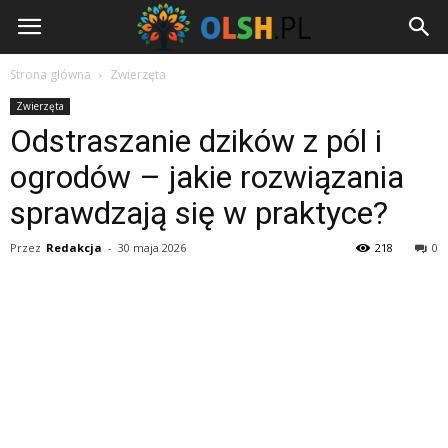
Olsh.pl
Strona główna
Zwierzęta
Zwierzęta
Odstraszanie dzików z pól i
ogrodów – jakie rozwiązania
sprawdzają się w praktyce?
Przez
Redakcja
-
30 maja 2026
218
0