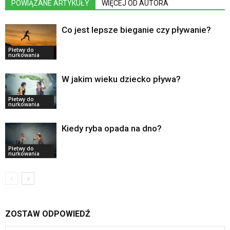
POWIĄZANE ARTYKUŁY
WIĘCEJ OD AUTORA
Co jest lepsze bieganie czy pływanie?
Płetwy do
nurkowania
W jakim wieku dziecko pływa?
Płetwy do
nurkowania
Kiedy ryba opada na dno?
Płetwy do
nurkowania
ZOSTAW ODPOWIEDŹ