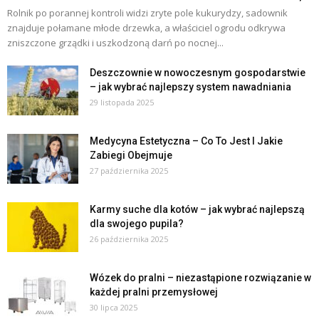
Rolnik po porannej kontroli widzi zryte pole kukurydzy, sadownik
znajduje połamane młode drzewka, a właściciel ogrodu odkrywa
zniszczone grządki i uszkodzoną darń po nocnej...
Deszczownie w nowoczesnym gospodarstwie
– jak wybrać najlepszy system nawadniania
29 listopada 2025
Medycyna Estetyczna – Co To Jest I Jakie
Zabiegi Obejmuje
27 października 2025
Karmy suche dla kotów – jak wybrać najlepszą
dla swojego pupila?
26 października 2025
Wózek do pralni – niezastąpione rozwiązanie w
każdej pralni przemysłowej
30 lipca 2025