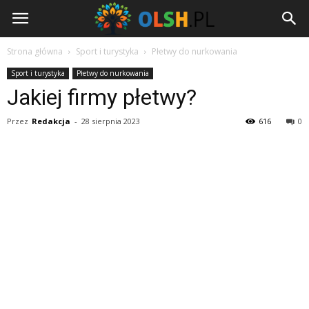
Olsh.pl
Strona główna
Sport i turystyka
Płetwy do nurkowania
Sport i turystyka
Płetwy do nurkowania
Jakiej firmy płetwy?
Przez
Redakcja
-
28 sierpnia 2023
616
0