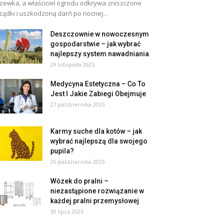
zewka, a właściciel ogrodu odkrywa zniszczone
ządki i uszkodzoną darń po nocnej...
Deszczownie w nowoczesnym
gospodarstwie – jak wybrać
najlepszy system nawadniania
29 listopada 2025
Medycyna Estetyczna – Co To
Jest I Jakie Zabiegi Obejmuje
27 października 2025
Karmy suche dla kotów – jak
wybrać najlepszą dla swojego
pupila?
26 października 2025
Wózek do pralni –
niezastąpione rozwiązanie w
każdej pralni przemysłowej
30 lipca 2025