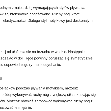
t jednym z najbardziej wymagających stylów pływania.
ów są intensywnie angażowane. Ruchy nóg, które
 i elastyczności. Dlatego styl motylkowy jest doskonałym
nij od ułożenia się na brzuchu w wodzie. Następnie
szczając w dół. Ręce powinny poruszać się symetrycznie,
iu odpowiedniego rytmu i oddychaniu.
ku
 pośladków podczas pływania motylkiem, możesz
spróbuj wykonywać ruchy nóg z większą siłą, skupiając się
ków. Możesz również spróbować wykonywać ruchy nóg z
gażować te mięśnie.