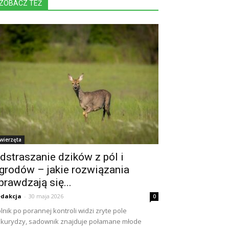
ZOBACZ TEŻ
wierzęta
dstraszanie dzików z pól i
grodów – jakie rozwiązania
prawdzają się...
dakcja
-
30 maja 2026
0
lnik po porannej kontroli widzi zryte pole
kurydzy, sadownik znajduje połamane młode