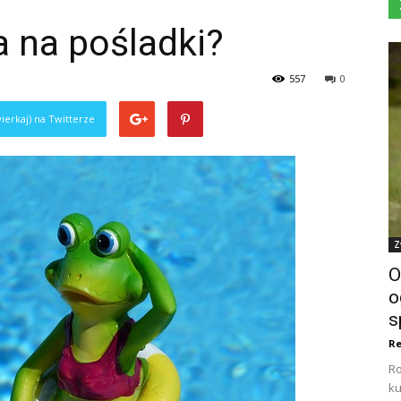
a na pośladki?
557
0
ierkaj) na Twitterze
Z
O
o
s
Re
Ro
ku