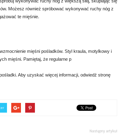
spróbuj wykonywać ruchy nóg z większą siłą, skupiając się
ków. Możesz również spróbować wykonywać ruchy nóg z
gażować te mięśnie.
mocnienie mięśni pośladków. Styl kraula, motylkowy i
ch mięśni. Pamiętaj, że regularne p
śladki. Aby uzyskać więcej informacji, odwiedź stronę
ter
Następny artykuł