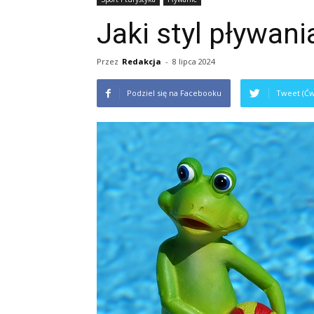
Jaki styl pływani
Przez
Redakcja
-
8 lipca 2024
Podziel się na Facebooku
Tweet (Ćw