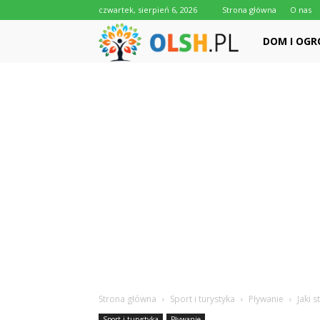
czwartek, sierpień 6, 2026
Strona główna
O nas
Olsh.pl
DOM I OGR
Strona główna
Sport i turystyka
Pływanie
Jaki 
Sport i turystyka
Pływanie