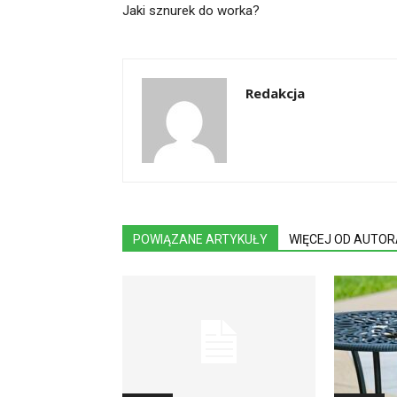
Jaki sznurek do worka?
Redakcja
POWIĄZANE ARTYKUŁY
WIĘCEJ OD AUTOR