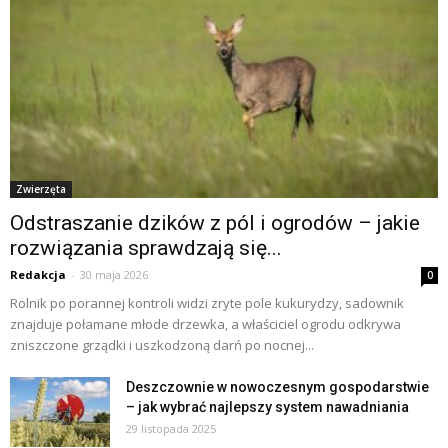
Zwierzęta
Odstraszanie dzików z pól i ogrodów – jakie
rozwiązania sprawdzają się...
Redakcja
-
30 maja 2026
0
Rolnik po porannej kontroli widzi zryte pole kukurydzy, sadownik
znajduje połamane młode drzewka, a właściciel ogrodu odkrywa
zniszczone grządki i uszkodzoną darń po nocnej...
Deszczownie w nowoczesnym gospodarstwie
– jak wybrać najlepszy system nawadniania
29 listopada 2025