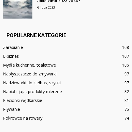
Jaka zima 2023 2024?
6 lipca 2023
POPULARNE KATEGORIE
Zarabianie
108
E-biznes
107
Mydła kuchenne, toaletowe
106
Nabłyszczacze do zmywarki
97
Nadziewarki do kiełbas, szynki
97
Nabiał i jaja, produkty mleczne
82
Plecionki wędkarskie
81
Pływanie
75
Pokrowce na rowery
74