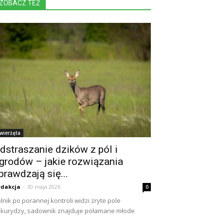
ZOBACZ TEŻ
wierzęta
dstraszanie dzików z pól i
grodów – jakie rozwiązania
prawdzają się...
dakcja
-
30 maja 2026
0
lnik po porannej kontroli widzi zryte pole
kurydzy, sadownik znajduje połamane młode