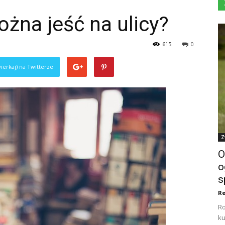
żna jeść na ulicy?
615
0
ierkaj) na Twitterze
Z
O
o
s
Re
Ro
ku