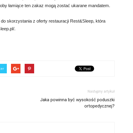
Osoby łamiące ten zakaz mogą zostać ukarane mandatem.
o skorzystania z oferty restauracji Rest&Sleep, która
eep.pl/.
ter
Następny artykuł
Jaka powinna być wysokość poduszki
ortopedycznej?