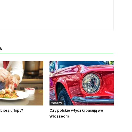
A
Włochy
 biorą urlopy?
Czy polskie wtyczki pasują we
Włoszech?