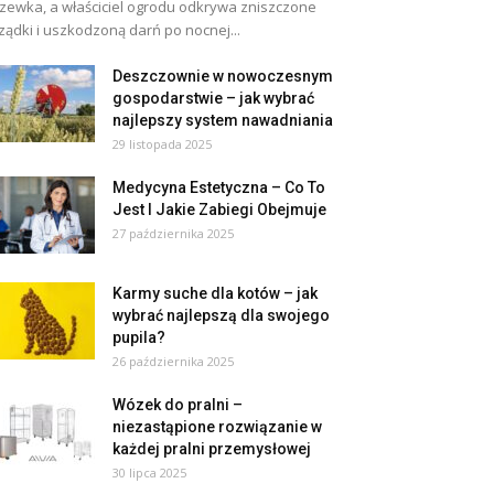
zewka, a właściciel ogrodu odkrywa zniszczone
ządki i uszkodzoną darń po nocnej...
Deszczownie w nowoczesnym
gospodarstwie – jak wybrać
najlepszy system nawadniania
29 listopada 2025
Medycyna Estetyczna – Co To
Jest I Jakie Zabiegi Obejmuje
27 października 2025
Karmy suche dla kotów – jak
wybrać najlepszą dla swojego
pupila?
26 października 2025
Wózek do pralni –
niezastąpione rozwiązanie w
każdej pralni przemysłowej
30 lipca 2025