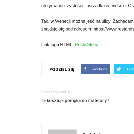
utrzymanie czystości i porządku w mieście. 
Tak, w Wenecji można jeść na ulicy. Zachęcam d
znajduje się pod adresem: https://www.restandsl
Link tagu HTML:
Rest&Sleep
PODZIEL SIĘ
Facebook
Twit
Poprzedni artykuł
Ile kosztuje pompka do materacy?