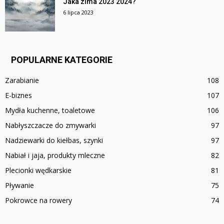
Jaka zima 2023 2024?
6 lipca 2023
POPULARNE KATEGORIE
Zarabianie
108
E-biznes
107
Mydła kuchenne, toaletowe
106
Nabłyszczacze do zmywarki
97
Nadziewarki do kiełbas, szynki
97
Nabiał i jaja, produkty mleczne
82
Plecionki wędkarskie
81
Pływanie
75
Pokrowce na rowery
74