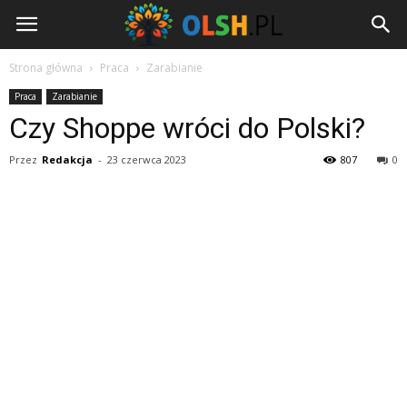
Olsh.pl
Strona główna
Praca
Zarabianie
Praca
Zarabianie
Czy Shoppe wróci do Polski?
Przez
Redakcja
-
23 czerwca 2023
807
0