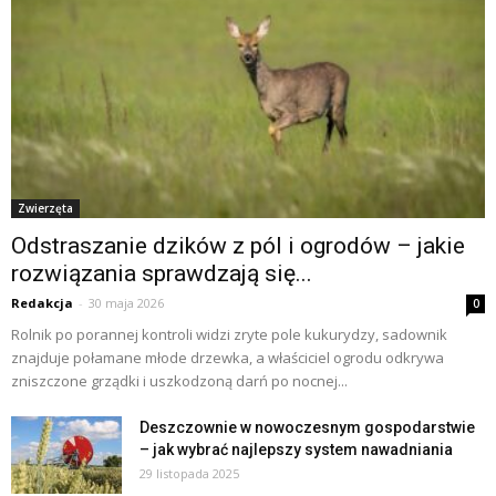
Zwierzęta
Odstraszanie dzików z pól i ogrodów – jakie
rozwiązania sprawdzają się...
Redakcja
-
30 maja 2026
0
Rolnik po porannej kontroli widzi zryte pole kukurydzy, sadownik
znajduje połamane młode drzewka, a właściciel ogrodu odkrywa
zniszczone grządki i uszkodzoną darń po nocnej...
Deszczownie w nowoczesnym gospodarstwie
– jak wybrać najlepszy system nawadniania
29 listopada 2025