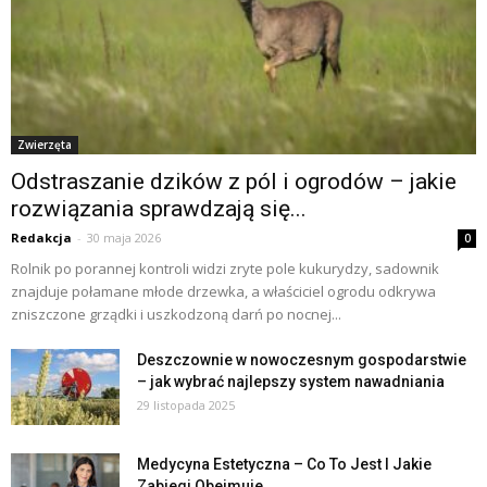
Zwierzęta
Odstraszanie dzików z pól i ogrodów – jakie
rozwiązania sprawdzają się...
Redakcja
-
30 maja 2026
0
Rolnik po porannej kontroli widzi zryte pole kukurydzy, sadownik
znajduje połamane młode drzewka, a właściciel ogrodu odkrywa
zniszczone grządki i uszkodzoną darń po nocnej...
Deszczownie w nowoczesnym gospodarstwie
– jak wybrać najlepszy system nawadniania
29 listopada 2025
Medycyna Estetyczna – Co To Jest I Jakie
Zabiegi Obejmuje