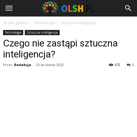
Olsh.pl
Strona główna
Technologie
Sztuczna inteligencja
Technologie
Sztuczna inteligencja
Czego nie zastąpi sztuczna
inteligencja?
Przez
Redakcja
-
23 września 2023
672
0