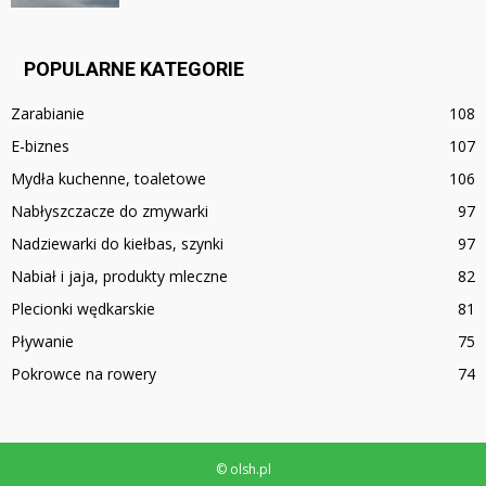
POPULARNE KATEGORIE
Zarabianie
108
E-biznes
107
Mydła kuchenne, toaletowe
106
Nabłyszczacze do zmywarki
97
Nadziewarki do kiełbas, szynki
97
Nabiał i jaja, produkty mleczne
82
Plecionki wędkarskie
81
Pływanie
75
Pokrowce na rowery
74
© olsh.pl