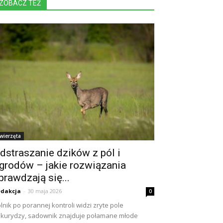
ZOBACZ TEŻ
wierzęta
dstraszanie dzików z pól i
grodów – jakie rozwiązania
prawdzają się...
dakcja
-
30 maja 2026
0
lnik po porannej kontroli widzi zryte pole
kurydzy, sadownik znajduje połamane młode