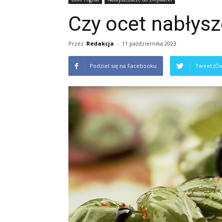
Czy ocet nabłys
Przez
Redakcja
-
11 października 2023
Podziel się na Facebooku
Tweet (Ćw