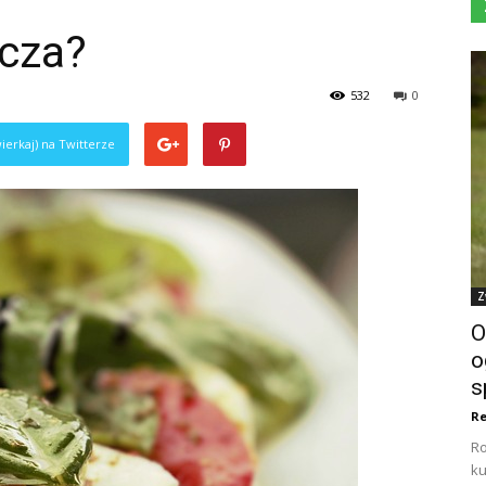
zcza?
532
0
ierkaj) na Twitterze
Z
O
o
s
Re
Ro
ku