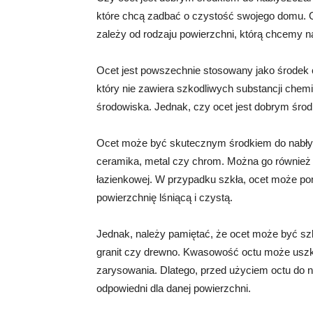
które chcą zadbać o czystość swojego domu. O
zależy od rodzaju powierzchni, którą chcemy n
Ocet jest powszechnie stosowany jako środek c
który nie zawiera szkodliwych substancji chem
środowiska. Jednak, czy ocet jest dobrym śro
Ocet może być skutecznym środkiem do nabłysz
ceramika, metal czy chrom. Można go również
łazienkowej. W przypadku szkła, ocet może po
powierzchnię lśniącą i czystą.
Jednak, należy pamiętać, że ocet może być szk
granit czy drewno. Kwasowość octu może uszko
zarysowania. Dlatego, przed użyciem octu do n
odpowiedni dla danej powierzchni.