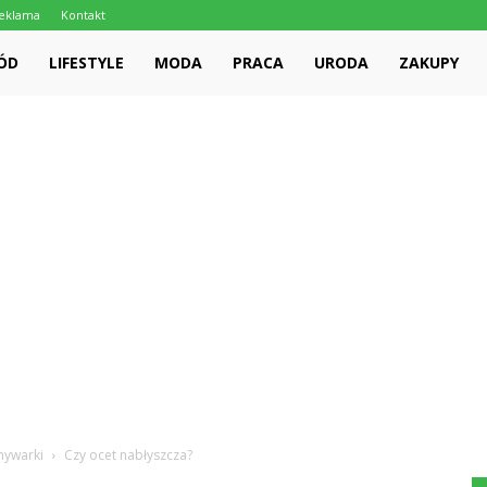
eklama
Kontakt
ÓD
LIFESTYLE
MODA
PRACA
URODA
ZAKUPY
mywarki
Czy ocet nabłyszcza?