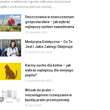
zewka, a właściciel ogrodu odkrywa zniszczone
ządki i uszkodzoną darń po nocnej...
Deszczownie w nowoczesnym
gospodarstwie – jak wybrać
najlepszy system nawadniania
29 listopada 2025
Medycyna Estetyczna – Co To
Jest I Jakie Zabiegi Obejmuje
27 października 2025
Karmy suche dla kotów – jak
wybrać najlepszą dla swojego
pupila?
26 października 2025
Wózek do pralni –
niezastąpione rozwiązanie w
każdej pralni przemysłowej
30 lipca 2025