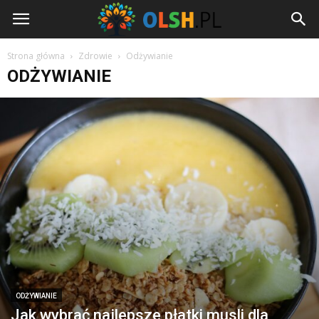
Olsh.pl
Strona główna
Zdrowie
Odżywianie
ODŻYWIANIE
ODŻYWIANIE
Jak wybrać najlepsze płatki musli dla