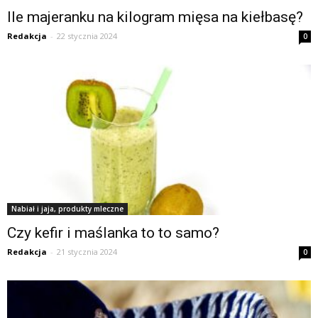
Ile majeranku na kilogram mięsa na kiełbasę?
Redakcja
-
22 stycznia 2024
0
Nabiał i jaja, produkty mleczne
Czy kefir i maślanka to to samo?
Redakcja
-
21 stycznia 2024
0