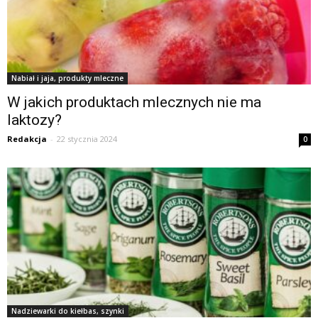
Nabiał i jaja, produkty mleczne
W jakich produktach mlecznych nie ma
laktozy?
Redakcja
-
22 stycznia 2024
0
Nadziewarki do kiełbas, szynki