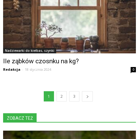
Nadziewarki do kiełbas, szynki
Ile ząbków czosnku na kg?
Redakcja
-
18 stycznia 2024
0
1
2
3
ZOBACZ TEŻ