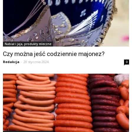
Nabiał i jaja, produkty mleczne
Czy można jeść codziennie majonez?
Redakcja
-
20 stycznia 2024
0