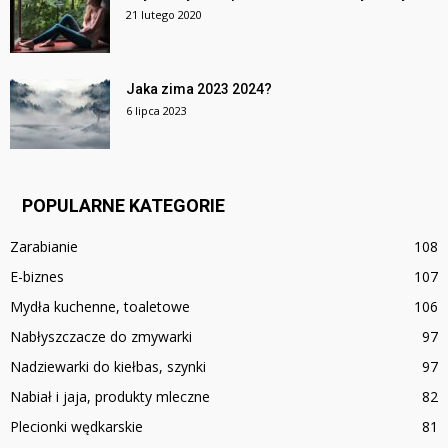
21 lutego 2020
Jaka zima 2023 2024?
6 lipca 2023
POPULARNE KATEGORIE
Zarabianie
108
E-biznes
107
Mydła kuchenne, toaletowe
106
Nabłyszczacze do zmywarki
97
Nadziewarki do kiełbas, szynki
97
Nabiał i jaja, produkty mleczne
82
Plecionki wędkarskie
81