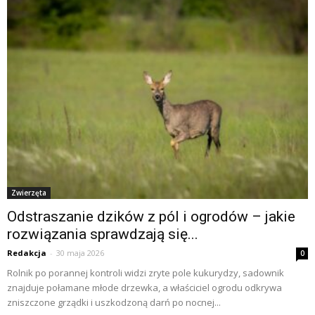
Zwierzęta
Odstraszanie dzików z pól i ogrodów – jakie
rozwiązania sprawdzają się...
Redakcja
-
30 maja 2026
0
Rolnik po porannej kontroli widzi zryte pole kukurydzy, sadownik
znajduje połamane młode drzewka, a właściciel ogrodu odkrywa
zniszczone grządki i uszkodzoną darń po nocnej...