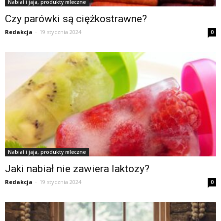
Nabiał i jaja, produkty mleczne
Czy parówki są ciężkostrawne?
Redakcja
-
19 stycznia 2024
0
Nabiał i jaja, produkty mleczne
Jaki nabiał nie zawiera laktozy?
Redakcja
-
19 stycznia 2024
0