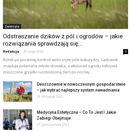
Zwierzęta
Odstraszanie dzików z pól i ogrodów – jakie
rozwiązania sprawdzają się...
Redakcja
-
30 maja 2026
0
Rolnik po porannej kontroli widzi zryte pole kukurydzy, sadownik
znajduje połamane młode drzewka, a właściciel ogrodu odkrywa
zniszczone grządki i uszkodzoną darń po nocnej...
Deszczownie w nowoczesnym gospodarstwie
– jak wybrać najlepszy system nawadniania
29 listopada 2025
Medycyna Estetyczna – Co To Jest I Jakie
Zabiegi Obejmuje
27 października 2025