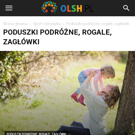
Olsh.pl
Strona główna
Sport i turystyka
Poduszki podróżne, rogale, zagłówki
PODUSZKI PODRÓŻNE, ROGALE,
ZAGŁÓWKI
PODUSZKI PODRÓŻNE, ROGALE, ZAGŁÓWKI