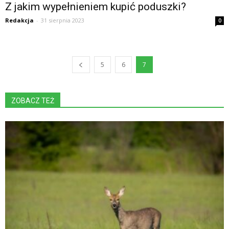
Z jakim wypełnieniem kupić poduszki?
Redakcja
-
31 sierpnia 2023
0
5
6
7
ZOBACZ TEŻ