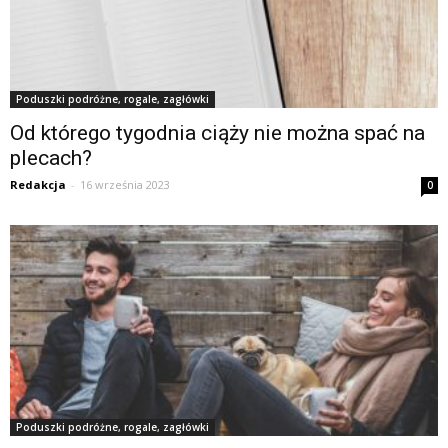
Poduszki podróżne, rogale, zagłówki
Od którego tygodnia ciąży nie można spać na
plecach?
Redakcja
-
16 września 2023
0
Poduszki podróżne, rogale, zagłówki