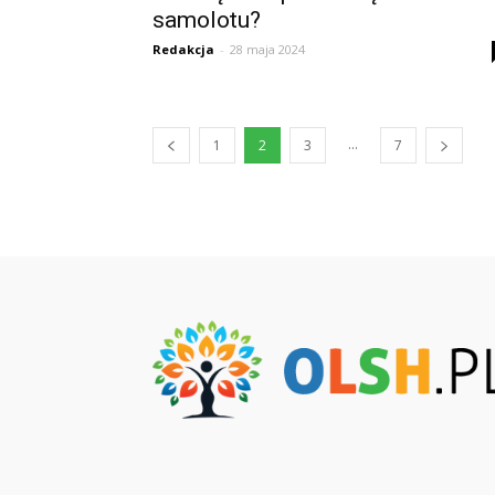
samolotu?
Redakcja
-
28 maja 2024
...
1
2
3
7