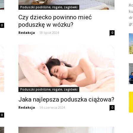
Ro
Poduszki podróżne, rogale, zagłówki
ku
Czy dziecko powinno mieć
dr
poduszkę w wózku?
gr
0
Redakcja
-
18 lipca 2024
0
Poduszki podróżne, rogale, zagłówki
Jaka najlepsza poduszka ciążowa?
Redakcja
-
14 czerwca 2024
0
0