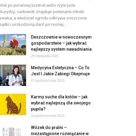
lnik po porannej kontroli widzi zryte pole
kurydzy, sadownik znajduje połamane młode
zewka, a właściciel ogrodu odkrywa zniszczone
ządki i uszkodzoną darń po nocnej...
Deszczownie w nowoczesnym
gospodarstwie – jak wybrać
najlepszy system nawadniania
29 listopada 2025
Medycyna Estetyczna – Co To
Jest I Jakie Zabiegi Obejmuje
27 października 2025
Karmy suche dla kotów – jak
wybrać najlepszą dla swojego
pupila?
26 października 2025
Wózek do pralni –
niezastąpione rozwiązanie w