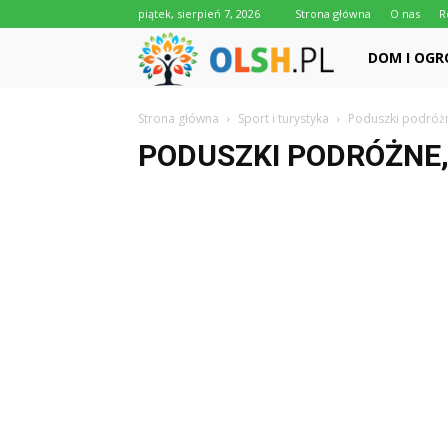
piątek, sierpień 7, 2026
Strona główna
O nas
R
Olsh.pl
DOM I OGR
Strona główna
Sport i turystyka
Poduszki podróżn
PODUSZKI PODRÓŻNE,