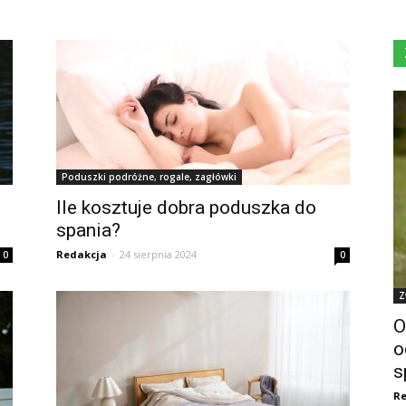
Poduszki podróżne, rogale, zagłówki
Ile kosztuje dobra poduszka do
spania?
Redakcja
-
24 sierpnia 2024
0
0
Z
O
o
s
Re