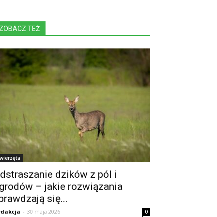
ZOBACZ TEŻ
wierzęta
dstraszanie dzików z pól i
grodów – jakie rozwiązania
prawdzają się...
dakcja
-
30 maja 2026
0