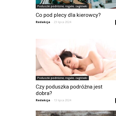
Poduszki podróżne, rogale, zagłówki
Co pod plecy dla kierowcy?
Redakcja
-
23 lipca 2024
Poduszki podróżne, rogale, zagłówki
Czy poduszka podróżna jest
dobra?
Redakcja
-
13 lipca 2024