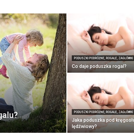
PODUSZKI PODRÓŻNE, ROGALE, ZAGŁÓWKI
Co daje poduszka rogal?
galu?
PODUSZKI PODRÓŻNE, ROGALE, ZAGŁÓWKI
Jaka poduszka pod kręgosł
lędźwiowy?