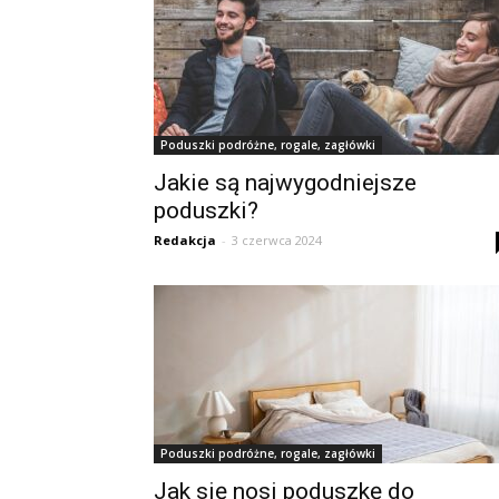
Poduszki podróżne, rogale, zagłówki
Jakie są najwygodniejsze
poduszki?
Redakcja
-
3 czerwca 2024
Poduszki podróżne, rogale, zagłówki
Jak się nosi poduszkę do