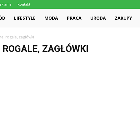
eklama
Kontakt
ÓD
LIFESTYLE
MODA
PRACA
URODA
ZAKUPY
e, rogale, zagłówki
 ROGALE, ZAGŁÓWKI