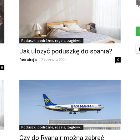
Poduszki podróżne, rogale, zagłówki
Ka
Jak ułożyć poduszkę do spania?
Redakcja
-
2 czerwca 2024
0
0
Poduszki podróżne, rogale, zagłówki
Czy do Ryanair można zabrać