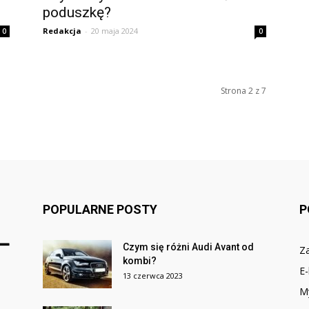
poduszkę?
Redakcja
-
20 maja 2024
0
0
Strona 2 z 7
POPULARNE POSTY
P
Czym się różni Audi Avant od
Za
kombi?
E-
13 czerwca 2023
M